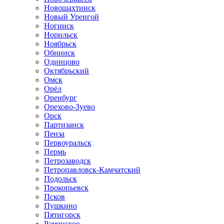
Новошахтинск
Новый Уренгой
Ногинск
Норильск
Ноябрьск
Обнинск
Одинцово
Октябрьский
Омск
Орёл
Оренбург
Орехово-Зуево
Орск
Партизанск
Пенза
Первоуральск
Пермь
Петрозаводск
Петропавловск-Камчатский
Подольск
Прокопьевск
Псков
Пушкино
Пятигорск
Раменское