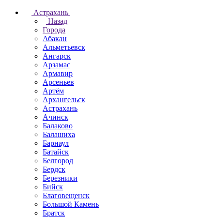
Астрахань
Назад
Города
Абакан
Альметьевск
Ангарск
Арзамас
Армавир
Арсеньев
Артём
Архангельск
Астрахань
Ачинск
Балаково
Балашиха
Барнаул
Батайск
Белгород
Бердск
Березники
Бийск
Благовещенск
Большой Камень
Братск