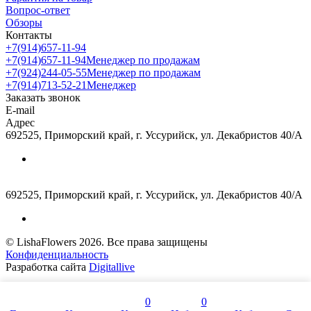
Вопрос-ответ
Обзоры
Контакты
+7(914)657-11-94
+7(914)657-11-94
Менеджер по продажам
+7(924)244-05-55
Менеджер по продажам
+7(914)713-52-21
Менеджер
Заказать звонок
E-mail
Адрес
692525, Приморский край, г. Уссурийск, ул. Декабристов 40/А
692525, Приморский край, г. Уссурийск, ул. Декабристов 40/А
© LishaFlowers 2026. Все права защищены
Конфиденциальность
Разработка сайта
Digitallive
0
0