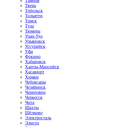
Тамбов
Тверь
Тобольск
Тольятти
Томск
Тула
Тюмень
Улан-Удэ
Ульяновск
Уссурийск
Уфа
Фокино
Хабаровск
Ханты-Мансийск
Хасавюрт
Химки
Чебоксары
Челябинск
Череповец
Черкесск
Чита
Шахты
Щёлково
Электросталь
Элиста