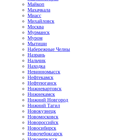
Майкоп
Махачкала
Миасс
Михайловск
Москва
Мурманск
Муром
Мытищи
Набережные Челны
Назрань
Нальчик
Находка
Невинномысск
Нефтекамск
Нефтеюганск
Нижневартовск
Нижнекамск
Нижний Новгород
Нижний Тагил
Новокузнецк
Новомосковск
Новороссийск
Новосибирск
Новочебоксарск
Новочеркасск