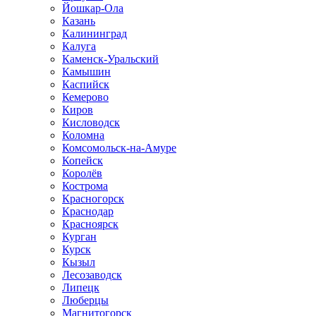
Йошкар-Ола
Казань
Калининград
Калуга
Каменск-Уральский
Камышин
Каспийск
Кемерово
Киров
Кисловодск
Коломна
Комсомольск-на-Амуре
Копейск
Королёв
Кострома
Красногорск
Краснодар
Красноярск
Курган
Курск
Кызыл
Лесозаводск
Липецк
Люберцы
Магнитогорск