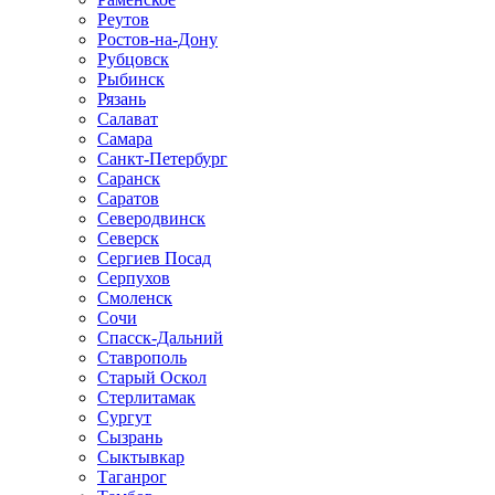
Реутов
Ростов-на-Дону
Рубцовск
Рыбинск
Рязань
Салават
Самара
Санкт-Петербург
Саранск
Саратов
Северодвинск
Северск
Сергиев Посад
Серпухов
Смоленск
Сочи
Спасск-Дальний
Ставрополь
Старый Оскол
Стерлитамак
Сургут
Сызрань
Сыктывкар
Таганрог